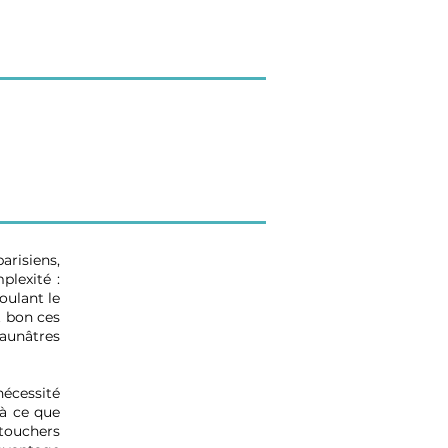
arisiens,
plexité :
oulant le
 bon ces
 jaunâtres
écessité
 à ce que
 touchers