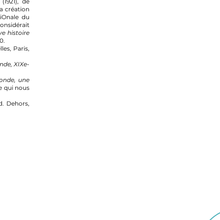
(1921), de
a création
iOnale du
considérait
ve histoire
0.
les, Paris,
onde, XIXe-
onde, une
e qui nous
d. Dehors,