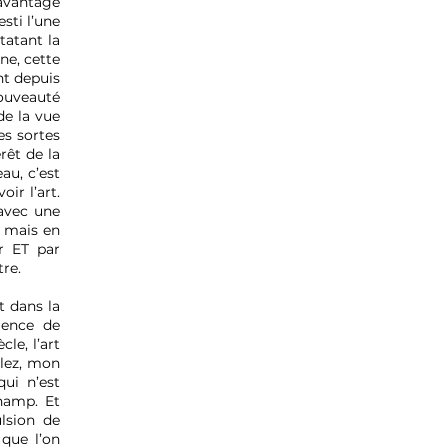
davantage
sti l’une
tatant la
ne, cette
ent depuis
nouveauté
de la vue
es sortes
rêt de la
au, c’est
oir l’art.
 avec une
, mais en
ir ET par
tre.
t dans la
gence de
le, l’art
ulez, mon
ui n’est
champ. Et
ulsion de
 que l’on