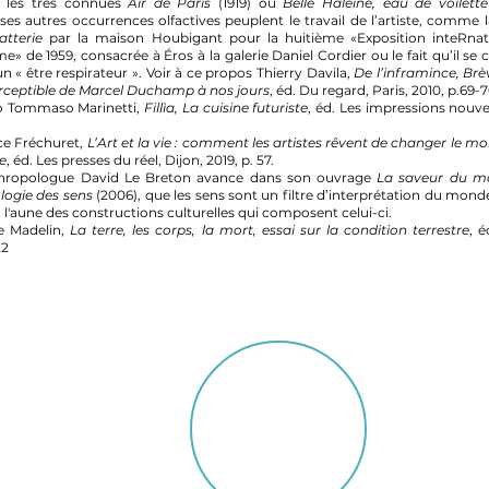
e les très connues
Air de Paris
(1919) ou
Belle Haleine, eau de voilette
s autres occurrences olfactives peuplent le travail de l’artiste, comme l
atterie
par la maison Houbigant pour la huitième «Exposition inteRnat
me» de 1959, consacrée à Éros à la galerie Daniel Cordier ou le fait qu’il se 
« être respirateur ». Voir à ce propos Thierry Davila,
De l’inframince, Brè
rceptible de Marcel Duchamp à nos jours
, éd. Du regard, Paris, 2010, p.69-7
po Tommaso Marinetti,
Fillìa, La cuisine futuriste
, éd. Les impressions nouvel
ce Fréchuret,
L’Art et la vie : comment les artistes rêvent de changer le m
le
, éd. Les presses du réel, Dijon, 2019, p. 57.
thropologue David Le Breton avance dans son ouvrage
La saveur du m
logie des sens
(2006), que les sens sont un filtre d’interprétation du mond
 l'aune des constructions culturelles qui composent celui-ci.
re Madelin,
La terre, les corps, la mort, essai sur la condition terrestre
, é
22