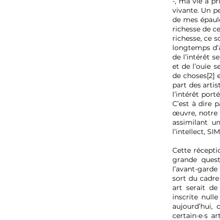
-, ma vie a p
vivante. Un pe
de mes épaule
richesse de c
richesse, ce s
longtemps d’a
de l’intérêt 
et de l’ouïe 
de choses[2] e
part des artis
l’intérêt port
C’est à dire 
œuvre, notre 
assimilant u
l’intellect, 
Cette réceptio
grande quest
l’avant-garde 
sort du cadre
art serait d
inscrite null
aujourd’hui, 
certain·e·s a