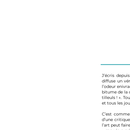
J’écris depui
diffuse un vé
l’odeur enivra
bitume de la 
tilleuls ! ». T
et tous les j
C’est comme 
d’une critiqu
l’art peut fa