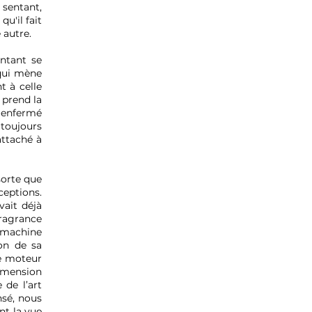
 sentant,
u'il fait
 autre.
entant se
 qui mène
t à celle
t prend la
, enfermé
 toujours
attaché à
sorte que
eptions.
vait déjà
fragrance
 machine
ion de sa
de moteur
dimension
 de l’art
nsé, nous
nt la vue