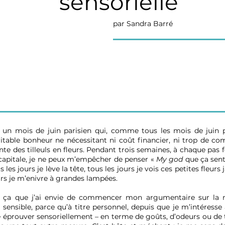
sensorielle
par Sandra Barré
s un mois de juin parisien qui, comme tous les mois de juin p
ritable bonheur ne nécessitant ni coût financier, ni trop de com
nte des tilleuls en fleurs. Pendant trois semaines, à chaque pas f
capitale, je ne peux m’empêcher de penser «
My god
que ça sent
ous les jours je lève la tête, tous les jours je vois ces petites fleurs
ours je m’enivre à grandes lampées.
ça que j’ai envie de commencer mon argumentaire sur la n
e sensible, parce qu’à titre personnel, depuis que je m’intéresse
ire éprouver sensoriellement – en terme de goûts, d’odeurs ou de