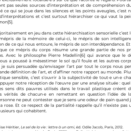
sont pas seules sources d’interprétation et de compréhension 
é ce qui se joue dans les silences et les points aveugles, c’est n
’interprétations et c’est surtout hiérarchiser ce qui vaut la pei
 non[5].
oritairement en jeu dans cette hiérarchisation sensorielle c’est 
mépris de la mémoire de celui-ci, le mépris de son intelligen
 de ce qui nous entoure, le mépris de son interdépendance. Et
que ce mépris du corps résume une grande partie de nos p
s. Avec le philosophe Pierre Madellin[6] qui avance que le d
ous a poussé à mésestimer le sol qu’il foule et les autres corp
t, je suis persuadée qu’envisager l’art par tout le corps nous pe
rande définition de l’art, et d’affiner notre rapport au monde. Plu
tique sensible, c’est s’ouvrir à la subjectivité de tout·e un·e ch
ppuyer notre réception de l'œuvre par une analyse située : quel
es sens dits pauvres utilisés dans le travail plastique créent d
es vérités de chacun·e en remettant en question l’idée de l
Personne ne peut contester que je sens une odeur de pain quand j
 rose. Et ce respect de la partialité rappelle qu’il n’existe pas 
lusieurs qui cohabitent.
ise Héritier,
Le sel de la vie : lettre à un ami
, éd. Odile Jacob, Paris, 2012.