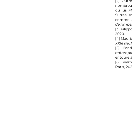
[2] Outr
nombreuse
du jus
Fl
Surréalis
comme un 
de l’impe
[3] Filip
2020.
[4] Mauri
XXIe sièc
[5] L’an
anthropo
entoure à
[6] Pier
Paris, 20