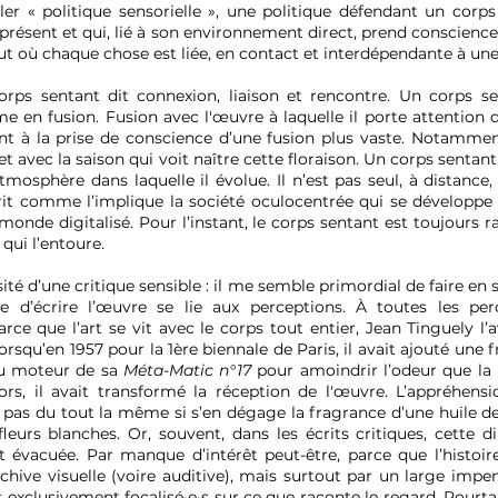
ler « politique sensorielle », une politique défendant un corps
présent et qui, lié à son environnement direct, prend conscience q
out où chaque chose est liée, en contact et interdépendante à une
orps sentant dit connexion, liaison et rencontre. Un corps s
 en fusion. Fusion avec l'œuvre à laquelle il porte attention
t à la prise de conscience d’une fusion plus vaste. Notammen
l et avec la saison qui voit naître cette floraison. Un corps sentan
tmosphère dans laquelle il évolue. Il n’est pas seul, à distance
it comme l’implique la société oculocentrée qui se développe
monde digitalisé. Pour l’instant, le corps sentant est toujours r
 qui l’entoure.
ité d’une critique sensible : il me semble primordial de faire en 
e d’écrire l’œuvre se lie aux perceptions. À toutes les perc
rce que l’art se vit avec le corps tout entier, Jean Tinguely l’a
orsqu’en 1957 pour la 1ère biennale de Paris, il avait ajouté une 
u moteur de sa
Méta-Matic n°17
pour amoindrir l’odeur que la
ors, il avait transformé la réception de l'œuvre. L’appréhens
t pas du tout la même si s’en dégage la fragrance d’une huile 
fleurs blanches. Or, souvent, dans les écrits critiques, cette 
st évacuée. Par manque d’intérêt peut-être, parce que l’histoire
archive visuelle (voire auditive), mais surtout par un large impe
xclusivement focalisé·e·s sur ce que raconte le regard. Pourta