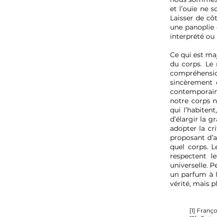
et l’ouïe ne 
Laisser de côt
une panoplie d
interprété ou
Ce qui est maj
du corps. Le 
compréhension
sincèrement 
contemporain
notre corps n
qui l’habiten
d’élargir la g
adopter la cri
proposant d’a
quel corps. L
respectent l
universelle. 
un parfum à la
vérité, mais p
[1] Franço