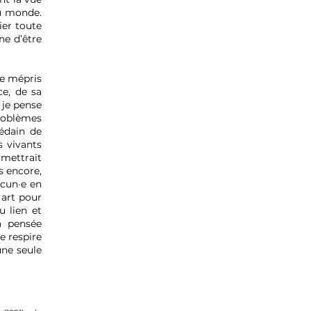
du monde.
ier toute
ne d’être
le mépris
ce, de sa
 je pense
roblèmes
édain de
s vivants
rmettrait
s encore,
acun·e en
 art pour
u lien et
a pensée
e respire
une seule