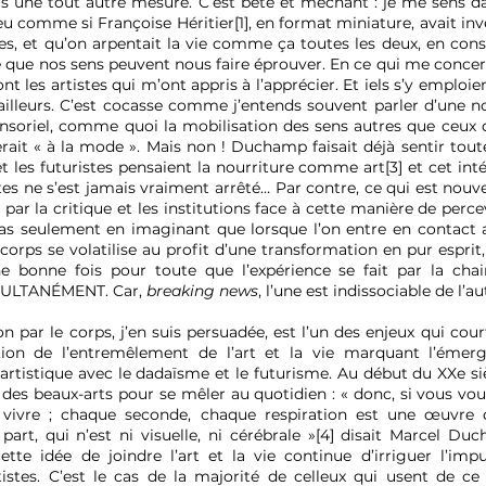
ris une tout autre mesure. C’est bête et méchant : je me sens 
u comme si Françoise Héritier[1], en format miniature, avait inve
s, et qu’on arpentait la vie comme ça toutes les deux, en cons
e que nos sens peuvent nous faire éprouver. En ce qui me concer
ont les artistes qui m’ont appris à l’apprécier. Et iels s’y emploi
illeurs. C’est cocasse comme j’entends souvent parler d’une 
sensoriel, comme quoi la mobilisation des sens autres que ceux 
serait « à la mode ». Mais non ! Duchamp faisait déjà sentir tout
t les futuristes pensaient la nourriture comme art[3] et cet inté
tes ne s’est jamais vraiment arrêté… Par contre, ce qui est nouve
é par la critique et les institutions face à cette manière de percev
pas seulement en imaginant que lorsque l’on entre en contact
corps se volatilise au profit d’une transformation en pur esprit
ne bonne fois pour toute que l’expérience se fait par la cha
SIMULTANÉMENT. Car,
breaking news
, l’une est indissociable de l’au
n par le corps, j’en suis persuadée, est l’un des enjeux qui cour
ion de l’entremêlement de l’art et la vie marquant l’émer
artistique avec le dadaïsme et le futurisme. Au début du XXe sièc
 des beaux-arts pour se mêler au quotidien : « donc, si vous vo
e vivre ; chaque seconde, chaque respiration est une œuvre q
e part, qui n’est ni visuelle, ni cérébrale »[4] disait Marcel Du
cette idée de joindre l’art et la vie continue d’irriguer l’imp
rtistes. C’est le cas de la majorité de celleux qui usent de ce