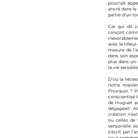
pourrait appe
ancré dans le 
partie d'un t
Car qui dit c
conçoit comme
inexorablemen
avec le tilleu
mesure de l’a
dans son espr
plus dans un 
la vie sensible
D’où la nécess
notre manièr
Pourquoi ? Pa
conscientisé l
de muguet a
dégageait. Al
création n’es
ou celles de 
sensorielle e
s’écrit par l’
nous sommes e