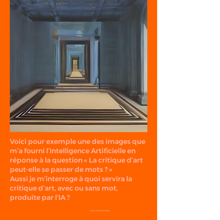
Voici pour exemple une des images que
m’a fourni l’Intelligence Artificielle en
réponse à la question « La critique d’art
peut-elle se passer de mots ? »
Aussi je m’interroge à quoi servira la
critique d’art, avec ou sans mot,
produite par l’IA ?
Isabelle de Maison Rouge