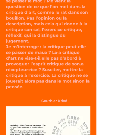
se passer le mot ? Me vient la
question de ce que l’on met dans la
critique d’art, comme le rat dans son
bouillon. Pas l’opinion ou la
description, mais cela qui donne à la
critique son sel, l’exercice critique,
réflexif, qui la distingue du
jugement.
Je m’interroge : la critique peut-elle
se passer de maux ? Le·a critique
d’art ne vise-t-il.elle pas d’abord à
provoquer l’esprit critique de son.a
récepteur·rice ? Susciter, mettre la
critique à l’exercice. La critique ne se
jouerait alors pas dans le mot sinon la
pensée.
Gauthier Kriaâ