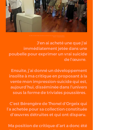
En 2016, Michèle Didier procède au suicide d'une œuvre de P.Nicolas Ledoux.
Photo : Jacques Salomon
J'en ai acheté une que j'ai
immédiatement jetée dans une
poubelle pour exprimer un vrai suicide
de l’œuvre.
Ensuite, j’ai donné un développement
insolite à ma critique en proposant à la
vente mon impression-suicide qui est,
aujourd’hui, disséminée dans l’univers
sous la forme de triviales poussières.
C’est Bérengère de Thonel d'Orgeix qui
l’a achetée pour sa collection constituée
d’œuvres détruites et qui ont disparu.
Ma position de critique d’art a donc été