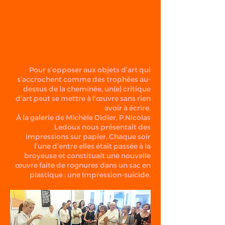
Pour s’opposer aux objets d’art qui
s’accrochent comme des trophées au-
dessus de la cheminée, un(e) critique
d’art peut se mettre à l’œuvre sans rien
avoir à écrire.
À la galerie de Michèle Didier, P.Nicolas
Ledoux nous présentait des
Impressions sur papier. Chaque soir
l’une d’entre elles était passée à la
broyeuse et constituait une nouvelle
œuvre faite de rognures dans un sac en
plastique : une Impression-suicide.