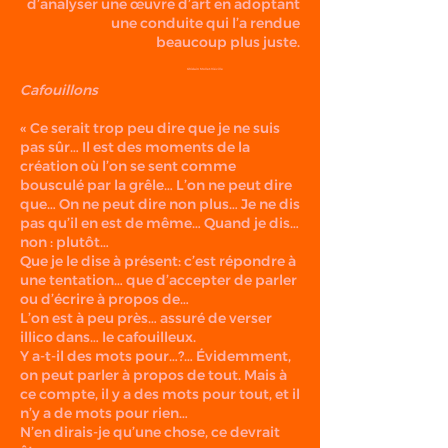
d’analyser une œuvre d’art en adoptant
une conduite qui l’a rendue
beaucoup plus juste.
Ghislain Mollet-Viéville
Cafouillons
« Ce serait trop peu dire que je ne suis
pas sûr… Il est des moments de la
création où l’on se sent comme
bousculé par la grêle… L’on ne peut dire
que… On ne peut dire non plus… Je ne dis
pas qu’il en est de même… Quand je dis…
non : plutôt…
Que je le dise à présent: c’est répondre à
une tentation… que d’accepter de parler
ou d’écrire à propos de…
L’on est à peu près… assuré de verser
illico dans… le cafouilleux.
Y a-t-il des mots pour…?… Évidemment,
on peut parler à propos de tout. Mais à
ce compte, il y a des mots pour tout, et il
n’y a de mots pour rien…
N’en dirais-je qu’une chose, ce devrait