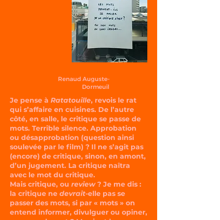
Renaud Auguste-
Dormeuil
Je pense à
Ratatouille
, revois le rat
qui s’affaire en cuisines. De l’autre
côté, en salle, le critique se passe de
mots. Terrible silence. Approbation
ou désapprobation (question ainsi
soulevée par le film) ? Il ne s’agit pas
(encore) de critique, sinon, en amont,
d’un jugement. La critique naîtra
avec le mot du critique.
Mais critique, ou
review
? Je me dis :
la critique ne
devrait
-elle pas se
passer des mots, si par « mots » on
entend informer, divulguer ou opiner,