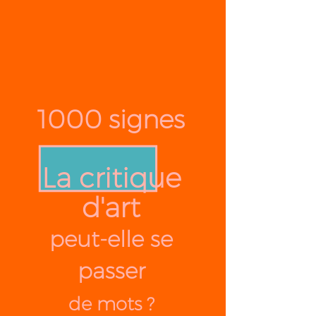
1000 signes
La critique
d'art
peut-elle se
passer
de mots ?