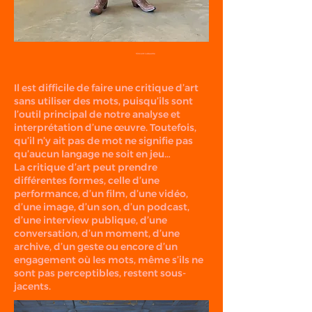
Vincent Labaume
Il est difficile de faire une critique d’art
sans utiliser des mots, puisqu’ils sont
l’outil principal de notre analyse et
interprétation d’une œuvre. Toutefois,
qu’il n’y ait pas de mot ne signifie pas
qu’aucun langage ne soit en jeu…
La critique d’art peut prendre
différentes formes, celle d’une
performance, d’un film, d’une vidéo,
d’une image, d’un son, d’un podcast,
d’une interview publique, d’une
conversation, d’un moment, d’une
archive, d’un geste ou encore d’un
engagement où les mots, même s’ils ne
sont pas perceptibles, restent sous-
jacents.