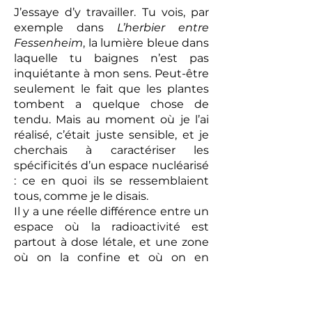
J’essaye d’y travailler. Tu vois, par
exemple dans
L’herbier entre
Fessenheim
, la lumière bleue dans
laquelle tu baignes n’est pas
inquiétante à mon sens. Peut-être
seulement le fait que les plantes
tombent a quelque chose de
tendu. Mais au moment où je l’ai
réalisé, c’était juste sensible, et je
cherchais à caractériser les
spécificités d’un espace nucléarisé
: ce en quoi ils se ressemblaient
tous, comme je le disais.
Il y a une réelle différence entre un
espace où la radioactivité est
partout à dose létale, et une zone
où on la confine et où on en
réglemente l’accès. Certes, dans
les deux cas, on empêche les
humains d’y aller, mais le dispositif