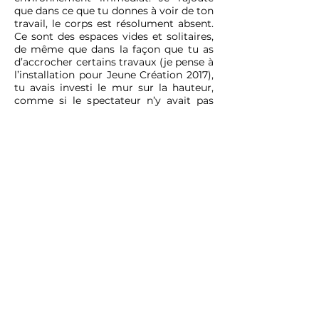
que dans ce que tu donnes à voir de ton
travail, le corps est résolument absent.
Ce sont des espaces vides et solitaires,
de même que dans la façon que tu as
d’accrocher certains travaux (je pense à
l’installation pour Jeune Création 2017),
tu avais investi le mur sur la hauteur,
comme si le spectateur n’y avait pas
accès car ce qui se présentait à lui
échappait aux caractéristiques de son
corps.