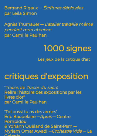
Bertrand Rigaux —
Écritures déployées
par Leïla Simon
Agnès Thurnauer —
L'atelier travaille même
pendant mon absence
par Camille Paulhan
1000 signes
Les jeux de la critique d'art
critiques d'exposition
"Traces de
Traces du sacré
Relire l'histoire des expositions par les
livres d'or"
par Camille Paulhan
"Toi aussi tu as des armes"
Éric Baudelaire —
Après
— Centre
Pompidou
& Yohann Quëland de Saint-Pern —
Myriam Omar Awadi —
Orchestre Vide
— La