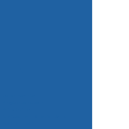
Julien Berthier
Angélique Buisson
Alice Guittard
Clarisse Hahn & Laura Henno
Nadira Husain