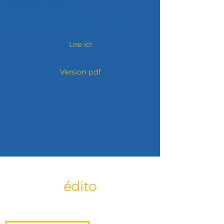
Bertrand Rigaux
Agnès Thurnauer
revue critique d'art contemporain
Lire ici
Version pdf
édito