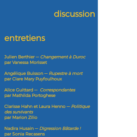
discussion
entretiens
Julien Berthier —
Changement à Duroc
par Vanessa Morisset
Angélique Buisson —
Rupestre à mort
par Clare Mary Puyfoulhoux
Alice Guittard —
Correspondantes
par Mathilda Portoghese
Clarisse Hahn et Laura Henno —
Politique
des survivants
par Marion Zilio
Nadira Husain
—
Digression Bâtarde !
par Sonia Recasens