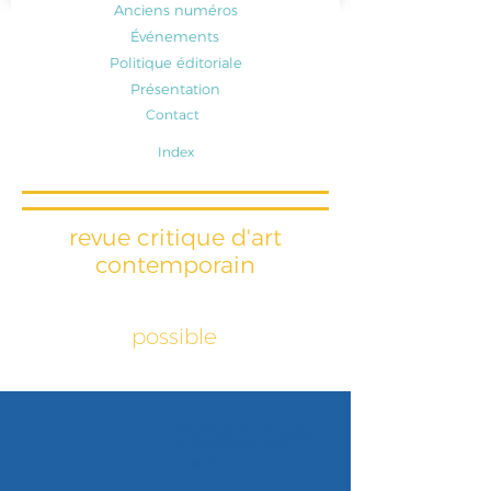
Anciens numéros
Événements
Politique éditoriale
Présentation
Contact
Index
revue critique d'art
contemporain
possible
possible
n°4 été 2019